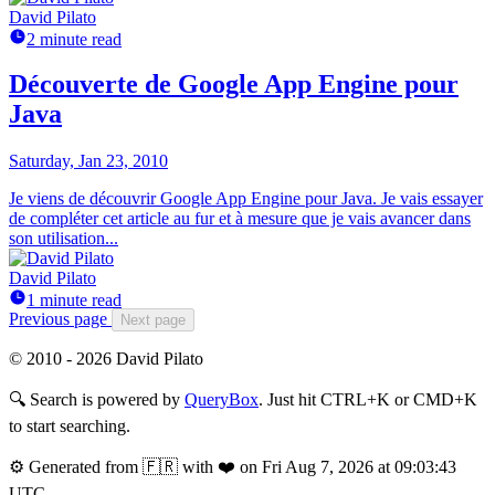
David Pilato
2 minute read
Découverte de Google App Engine pour
Java
Saturday, Jan 23, 2010
Je viens de découvrir Google App Engine pour Java. Je vais essayer
de compléter cet article au fur et à mesure que je vais avancer dans
son utilisation...
David Pilato
1 minute read
Previous page
Next page
© 2010 - 2026 David Pilato
🔍
Search is powered by
QueryBox
. Just hit CTRL+K or CMD+K
to start searching.
⚙️
Generated from 🇫🇷 with ❤️ on Fri Aug 7, 2026 at 09:03:43
UTC