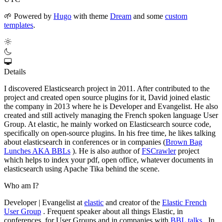
🌱
Powered by
Hugo
with theme
Dream
and some
custom
templates
.
Details
I discovered Elasticsearch project in 2011. After contributed to the
project and created open source plugins for it, David joined elastic
the company in 2013 where he is Developer and Evangelist. He also
created and still actively managing the French spoken language User
Group. At elastic, he mainly worked on Elasticsearch source code,
specifically on open-source plugins. In his free time, he likes talking
about elasticsearch in conferences or in companies (
Brown Bag
Lunches AKA BBLs
). He is also author of
FSCrawler
project
which helps to index your pdf, open office, whatever documents in
elasticsearch using Apache Tika behind the scene.
Who am I?
Developer | Evangelist at
elastic
and creator of the
Elastic French
User Group
. Frequent speaker about all things Elastic, in
conferences, for User Groups and in companies with
BBL talks
. In