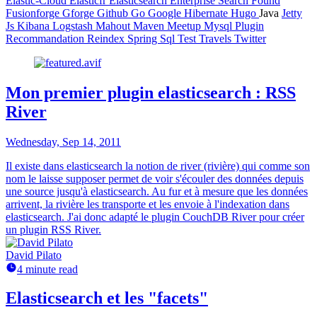
Elastic-Cloud
Elasticfr
Elasticsearch
Enterprise Search
Found
Fusionforge
Gforge
Github
Go
Google
Hibernate
Hugo
Java
Jetty
Js
Kibana
Logstash
Mahout
Maven
Meetup
Mysql
Plugin
Recommandation
Reindex
Spring
Sql
Test
Travels
Twitter
Mon premier plugin elasticsearch : RSS
River
Wednesday, Sep 14, 2011
Il existe dans elasticsearch la notion de river (rivière) qui comme son
nom le laisse supposer permet de voir s'écouler des données depuis
une source jusqu'à elasticsearch. Au fur et à mesure que les données
arrivent, la rivière les transporte et les envoie à l'indexation dans
elasticsearch. J'ai donc adapté le plugin CouchDB River pour créer
un plugin RSS River.
David Pilato
4 minute read
Elasticsearch et les "facets"