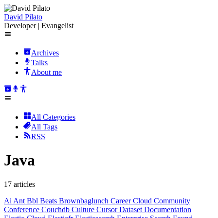
David Pilato
Developer | Evangelist
Archives
Talks
About me
All Categories
All Tags
RSS
Java
17 articles
Ai
Ant
Bbl
Beats
Brownbaglunch
Career
Cloud
Community
Conference
Couchdb
Culture
Cursor
Dataset
Documentation