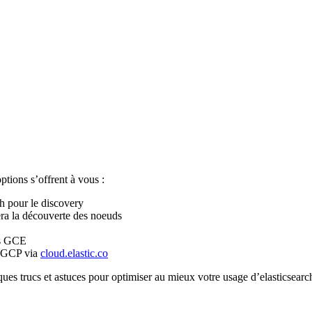
tions s’offrent à vous :
ch pour le discovery
era la découverte des noeuds
ces GCE
ur GCP via
cloud.elastic.co
lques trucs et astuces pour optimiser au mieux votre usage d’elasticsear