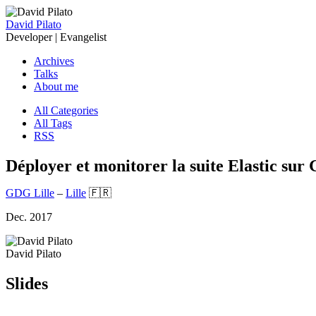
David Pilato
Developer | Evangelist
Archives
Talks
About me
All Categories
All Tags
RSS
Déployer et monitorer la suite Elastic sur
GDG Lille
–
Lille
🇫🇷
Dec. 2017
David Pilato
Slides