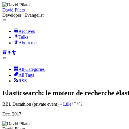
David Pilato
Developer | Evangelist
Archives
Talks
About me
All Categories
All Tags
RSS
Elasticsearch: le moteur de recherche élas
BBL Decathlon (private event)
–
Lille
🇫🇷
Dec. 2017
David Pilato