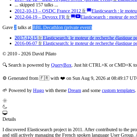
... skipped 157 talks ...
2012-10-13 – OSDC France 2012
fr
Elasticsearch : le moteu
2012-04-19 – Devoxx FR
fr
Elasticsearch : moteur de rech
Gave
2
talks at
BBL Decathlon (private event)
2017-12-15
fr
Elasticsearch: le moteur de recherche élastique p
2016-06-07
fr
Elasticsearch: le moteur de recherche élastique p
© 2010 - 2026 David Pilato
🔍
Search is powered by
QueryBox
. Just hit CTRL+K or CMD+K to s
⚙️
Generated from 🇫🇷 with ❤️ on Sun Aug 9, 2026 at 08:49:17 U
🌱
Powered by
Hugo
with theme
Dream
and some
custom templates
.
Details
I discovered Elasticsearch project in 2011. After contributed to the p
and still actively managing the French spoken language User Group. At 