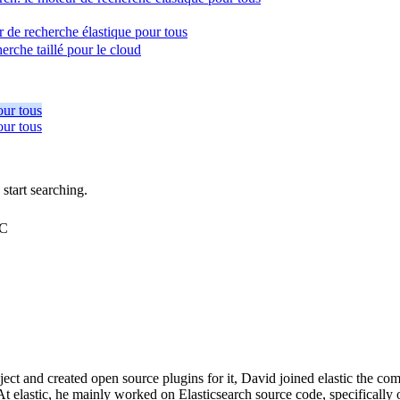
r de recherche élastique pour tous
erche taillé pour le cloud
our tous
our tous
tart searching.
TC
roject and created open source plugins for it, David joined elastic the
elastic, he mainly worked on Elasticsearch source code, specifically on