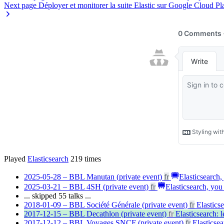
Next page
Déployer et monitorer la suite Elastic sur Google Cloud Pl
Played
Elasticsearch
219
times
2025-05-28 – BBL Manutan (private event)
fr
Elasticsearch
2025-03-21 – BBL 4SH (private event)
fr
Elasticsearch, yo
... skipped 55 talks ...
2018-01-09 – BBL Société Générale (private event)
fr
Elastics
2017-12-15 – BBL Decathlon (private event)
fr
Elasticsearch: 
2017-12-12 – BBL Voyages SNCF (private event)
fr
Elasticsea