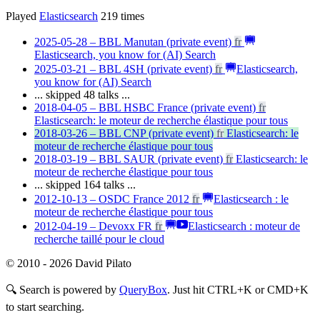
Played
Elasticsearch
219
times
2025-05-28 – BBL Manutan (private event)
fr
Elasticsearch, you know for (AI) Search
2025-03-21 – BBL 4SH (private event)
fr
Elasticsearch,
you know for (AI) Search
... skipped 48 talks ...
2018-04-05 – BBL HSBC France (private event)
fr
Elasticsearch: le moteur de recherche élastique pour tous
2018-03-26 – BBL CNP (private event)
fr
Elasticsearch: le
moteur de recherche élastique pour tous
2018-03-19 – BBL SAUR (private event)
fr
Elasticsearch: le
moteur de recherche élastique pour tous
... skipped 164 talks ...
2012-10-13 – OSDC France 2012
fr
Elasticsearch : le
moteur de recherche élastique pour tous
2012-04-19 – Devoxx FR
fr
Elasticsearch : moteur de
recherche taillé pour le cloud
© 2010 - 2026 David Pilato
🔍
Search is powered by
QueryBox
. Just hit CTRL+K or CMD+K
to start searching.