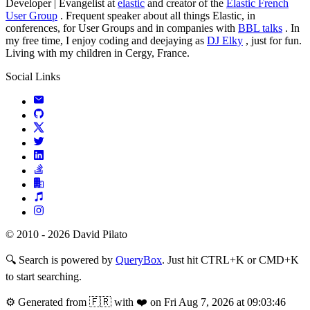
Developer | Evangelist at
elastic
and creator of the
Elastic French
User Group
. Frequent speaker about all things Elastic, in
conferences, for User Groups and in companies with
BBL talks
. In
my free time, I enjoy coding and deejaying as
DJ Elky
, just for fun.
Living with my children in Cergy, France.
Social Links
© 2010 - 2026 David Pilato
🔍
Search is powered by
QueryBox
. Just hit CTRL+K or CMD+K
to start searching.
⚙️
Generated from 🇫🇷 with ❤️ on Fri Aug 7, 2026 at 09:03:46