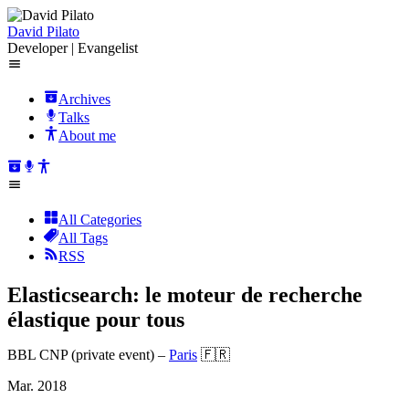
David Pilato
Developer | Evangelist
Archives
Talks
About me
All Categories
All Tags
RSS
Elasticsearch: le moteur de recherche
élastique pour tous
BBL CNP (private event)
–
Paris
🇫🇷
Mar. 2018