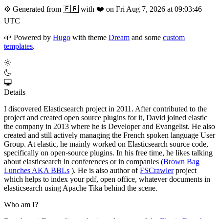
⚙️
Generated from 🇫🇷 with ❤️ on Fri Aug 7, 2026 at 09:03:46
UTC
🌱
Powered by
Hugo
with theme
Dream
and some
custom
templates
.
Details
I discovered Elasticsearch project in 2011. After contributed to the
project and created open source plugins for it, David joined elastic
the company in 2013 where he is Developer and Evangelist. He also
created and still actively managing the French spoken language User
Group. At elastic, he mainly worked on Elasticsearch source code,
specifically on open-source plugins. In his free time, he likes talking
about elasticsearch in conferences or in companies (
Brown Bag
Lunches AKA BBLs
). He is also author of
FSCrawler
project
which helps to index your pdf, open office, whatever documents in
elasticsearch using Apache Tika behind the scene.
Who am I?