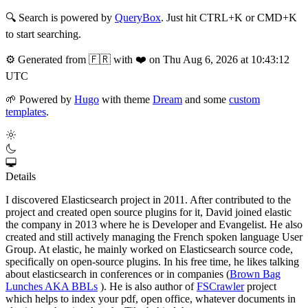
🔍
Search is powered by
QueryBox
. Just hit CTRL+K or CMD+K
to start searching.
⚙️
Generated from 🇫🇷 with ❤️ on Thu Aug 6, 2026 at 10:43:12
UTC
🌱
Powered by
Hugo
with theme
Dream
and some
custom
templates
.
Details
I discovered Elasticsearch project in 2011. After contributed to the
project and created open source plugins for it, David joined elastic
the company in 2013 where he is Developer and Evangelist. He also
created and still actively managing the French spoken language User
Group. At elastic, he mainly worked on Elasticsearch source code,
specifically on open-source plugins. In his free time, he likes talking
about elasticsearch in conferences or in companies (
Brown Bag
Lunches AKA BBLs
). He is also author of
FSCrawler
project
which helps to index your pdf, open office, whatever documents in