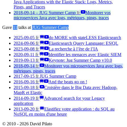
Java Applications with the Elastic Stack: Logs, Metrics,
Pings, and Traces
2018-09-14 – JUG Summer Camp
fr
Monitorer vos
microservices Java avec logs, métriques, pings, traces
Gave
11
talks at
JUG Summer Camp
2025-09-05
fr
do MORE with stateLESS Elasticsearch
2024-09-06
fr
Elasticsearch Query Language: ES|QL
2023-09-08
fr
La recherche à l’ère de l’IA
2020-09-11
fr
Identifier les menaces avec Elastic SIEM
2019-09-13
fr
Keynote: Jug Summer Camp v10.0
2018-09-14
fr
Monitorer vos microservices Java avec logs,
métriques, pings, traces
2017-09-15
fr
JUG Summer Camp
2016-09-16
fr
And the beats go on !
2015-09-18
fr
Croisière dans le Big Data avec Hadoop,
MapR et Elastic
2014-09-19
fr
Advanced search for your Legacy
application
2013-09-20
fr
Elastifiez votre application : du SQL au
NoSQL en moins d'une heure
© 2010 - 2026 David Pilato