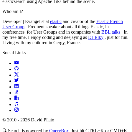
elasticsearch using Apache Tika behind the scene.
Who am I?
Developer | Evangelist at
elastic
and creator of the
Elastic French
User Group
. Frequent speaker about all things Elastic, in
conferences, for User Groups and in companies with
BBL talks
. In
my free time, I enjoy coding and deejaying as
DJ Elky
, just for fun.
Living with my children in Cergy, France.
Social Links
© 2010 - 2026 David Pilato
🔍
Search is powered by
QueryBox
. Just hit CTRL+K or CMD+K