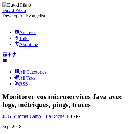
David Pilato
Developer | Evangelist
Archives
Talks
About me
All Categories
All Tags
RSS
Monitorer vos microservices Java avec
logs, métriques, pings, traces
JUG Summer Camp
–
La Rochelle
🇫🇷
Sep. 2018