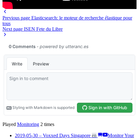
Previous page
Elasticsearch: le moteur de recherche élastique pour
tous
Next page
ISEN Fete du Libre
Played
Monitoring
2
times
2019-05-30 – Voxxed Days Singapore
en
Monitor Your